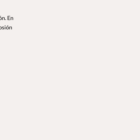
ón. En
rosión