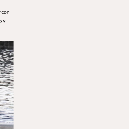
y con
s y