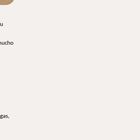
Su
 mucho
gas,