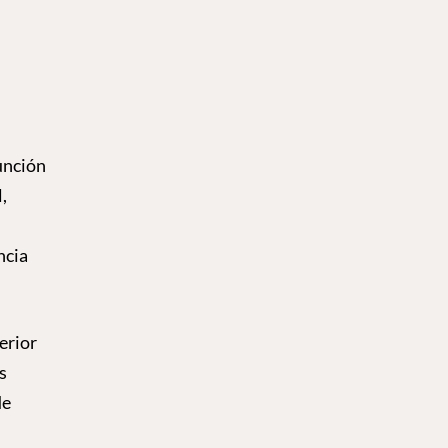
función
,
ncia
erior
s
de